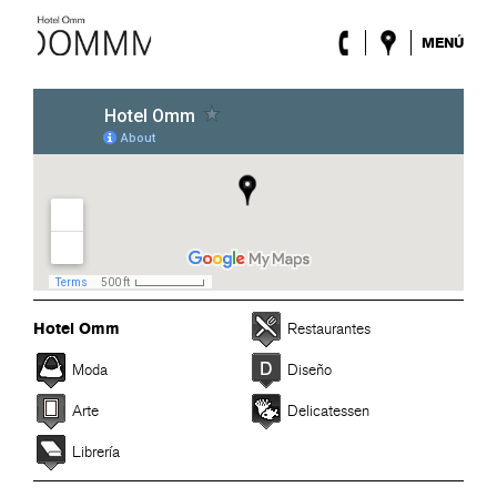
MENÚ
El Hotel
Habitaciones
Roca Barcelona
Spa
Terraza
Lobby & Club
Eventos
Promociones
Blog
Hotel Omm
Restaurantes
ENG
/
ESP
/
FRA
/
CAT
Moda
Diseño
Arte
Delicatessen
Librería