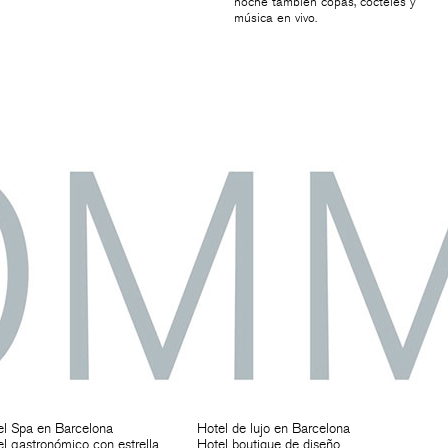
noche también copas, cócteles y
música en vivo.
el Spa en Barcelona
Hotel de lujo en Barcelona
l gastronómico con estrella
Hotel boutique de diseño