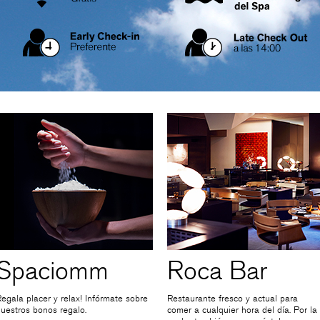
Spaciomm
Roca Bar
egala placer y relax! Infórmate sobre
Restaurante fresco y actual para
uestros bonos regalo.
comer a cualquier hora del día. Por la