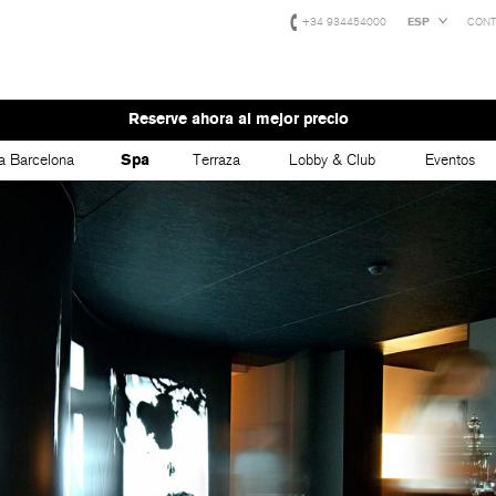
+34 934454000
ESP
CONT
Reserve ahora al mejor precio
a Barcelona
Spa
Terraza
Lobby & Club
Eventos