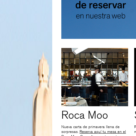
Roca Moo
Nueva carta de primavera llena de
R
sorpresas.
Reserva aquí tu mesa en el
n