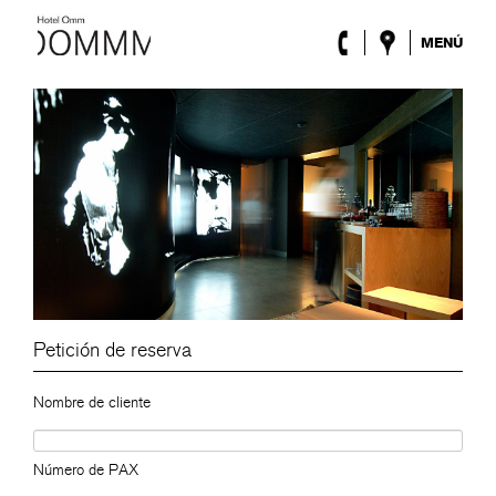
MENÚ
El Hotel
Habitaciones
Roca Barcelona
Spa
Terraza
Lobby & Club
Eventos
Promociones
Blog
ENG
/
ESP
/
DEU
/
FRA
/
CAT
Petición de reserva
Nombre de cliente
Número de PAX