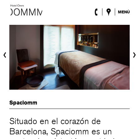
MENÚ
El Hotel
Habitaciones
Roca Barcelona
Spa
‹
›
Terraza
Lobby & Club
Eventos
Promociones
Blog
ENG
/
ESP
/
FRA
/
CAT
Spaciomm
Situado en el corazón de
Barcelona, Spaciomm es un