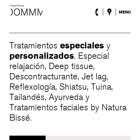
MENÚ
El Hotel
Habitaciones
Roca Barcelona
especiales
Tratamientos
y
Spa
Terraza
personalizados
. Especial
Lobby & Club
relajación, Deep tissue,
Eventos
Descontracturante, Jet lag,
Promociones
Blog
Reflexología, Shiatsu, Tuina,
Tailandés, Ayurveda y
ENG
/
ESP
/
FRA
/
CAT
Tratamientos faciales by Natura
Bissé.