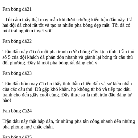
Fan bóng đá21
. Tôi cảm thấy thật may mắn khi được chứng kiến trận đấu này. Cả
hai đội đã chơi rất tốt và tạo ra nhiều pha bóng đẹp mắt. Tôi đã có
một trải nghiệm tuyệt vời!
Fan bóng đá22
Trận đấu này đã có một pha tranh cướp bóng đầy kịch tính. Cầu thủ
số 5 của đội khách đã phản đòn nhanh và giành lại bóng từ cầu thủ
đối phương. Đây là một pha bóng rất đáng chú ý.
Fan bóng đá23
Trận đấu hôm nay đã cho thấy tinh thần chiến đấu và sự kiên nhẫn
của các cầu thủ. Dù gặp khó khăn, họ không từ bỏ và tiếp tục đấu
tranh cho đến giây cuối cùng. Đây thực sự là một trận đấu đáng tự
hào!
Fan bóng đá24
Trận đấu này thật hấp dẫn, từ những pha tấn công nhanh đến những
pha phòng ngự chắc chắn.
Fan bóng đá25