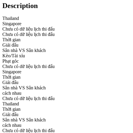
Description
Thailand
Singapore
Chưa có dữ liệu lịch thi đấu
Chưa có dữ liệu lịch thi đấu
Thời gian
Giải đấu
Sân nhà VS Sân khách
Kèo/Tài xỉu
Phạt góc
Chưa có dữ liệu lịch thi đấu
Singapore
Thời gian
Giải đấu
Sân nhà VS Sân khách
cách nhau
Chưa có dữ liệu lịch thi đấu
Thailand
Thời gian
Giải đấu
Sân nhà VS Sân khách
cách nhau
Chưa có dữ liệu lịch thi đấu