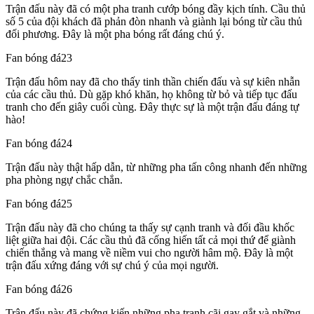
Trận đấu này đã có một pha tranh cướp bóng đầy kịch tính. Cầu thủ
số 5 của đội khách đã phản đòn nhanh và giành lại bóng từ cầu thủ
đối phương. Đây là một pha bóng rất đáng chú ý.
Fan bóng đá23
Trận đấu hôm nay đã cho thấy tinh thần chiến đấu và sự kiên nhẫn
của các cầu thủ. Dù gặp khó khăn, họ không từ bỏ và tiếp tục đấu
tranh cho đến giây cuối cùng. Đây thực sự là một trận đấu đáng tự
hào!
Fan bóng đá24
Trận đấu này thật hấp dẫn, từ những pha tấn công nhanh đến những
pha phòng ngự chắc chắn.
Fan bóng đá25
Trận đấu này đã cho chúng ta thấy sự cạnh tranh và đối đầu khốc
liệt giữa hai đội. Các cầu thủ đã cống hiến tất cả mọi thứ để giành
chiến thắng và mang về niềm vui cho người hâm mộ. Đây là một
trận đấu xứng đáng với sự chú ý của mọi người.
Fan bóng đá26
Trận đấu này đã chứng kiến những pha tranh cãi gay gắt và những