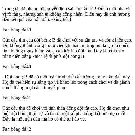
Trọng tài đã phạm một quyết định sai lầm rất lớn! Đó là một pha việt
vị rõ ràng, nhưng anh ta không công nhận. Điều này đã ảnh hưởng
đến kết quả của trận đấu. Đáng tiếc!
Fan bóng đá39
Các cầu thủ của đội bóng B đã chơi với sự tận tụy và cống hiến cao.
Dù không thành công trong việc ghi bàn, nhưng họ đã tạo ra nhiều
tình huống nguy hiểm và tạo áp lực lên đối thủ. Đây là một màn
trình diễn đáng khích lệ từ phía đội bóng B.
Fan bóng đá40
. Đội bóng B đã có một màn trình diễn ấn tượng trong trận đấu này.
Họ đã thể hiện sự sáng tạo và khéo léo trong cách chơi và đã giành
chiến thắng một cách thuyết phục.
Fan bóng đá41
Các cầu thủ đã chơi với tinh thần đồng đội rất cao. Họ đã chơi như
một đội bóng thực sự và tạo ra một số pha bóng kết hợp đẹp mắt.
Đây là một trận đấu mà họ có thể tự hào về.
Fan bóng đá42