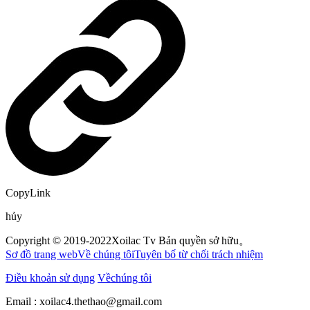
CopyLink
hủy
Copyright © 2019-2022Xoilac Tv Bản quyền sở hữu。
Sơ đồ trang web
Về chúng tôi
Tuyên bố từ chối trách nhiệm
Điều khoản sử dụng
Vềchúng tôi
Email :
xoilac4.thethao@gmail.com