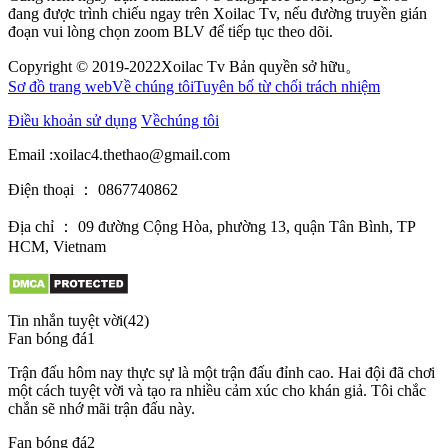
đang được trình chiếu ngay trên Xoilac Tv, nếu đường truyền gián
đoạn vui lòng chọn zoom BLV để tiếp tục theo dõi.
Copyright © 2019-2022Xoilac Tv Bản quyền sở hữu。
Sơ đồ trang web
Về chúng tôi
Tuyên bố từ chối trách nhiệm
Điều khoản sử dụng
Vềchúng tôi
Email :
xoilac4.thethao@gmail.com
Điện thoại ： 0867740862
Địa chỉ ： 09 đường Cộng Hòa, phường 13, quận Tân Bình, TP
HCM, Vietnam
Tin nhắn tuyệt vời(42)
Fan bóng đá1
Trận đấu hôm nay thực sự là một trận đấu đỉnh cao. Hai đội đã chơi
một cách tuyệt vời và tạo ra nhiều cảm xúc cho khán giả. Tôi chắc
chắn sẽ nhớ mãi trận đấu này.
Fan bóng đá2