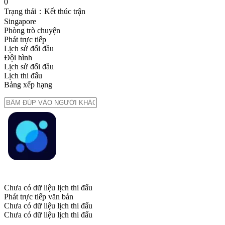
0
Trạng thái：Kết thúc trận
Singapore
Phòng trò chuyện
Phát trực tiếp
Lịch sử đối đầu
Đội hình
Lịch sử đối đầu
Lịch thi đấu
Bảng xếp hạng
Chưa có dữ liệu lịch thi đấu
Phát trực tiếp văn bản
Chưa có dữ liệu lịch thi đấu
Chưa có dữ liệu lịch thi đấu