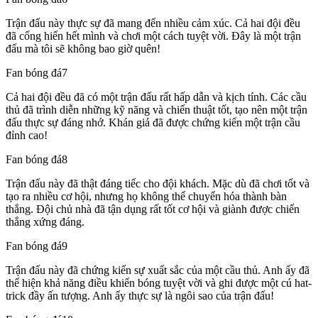
Trận đấu này thực sự đã mang đến nhiều cảm xúc. Cả hai đội đều
đã cống hiến hết mình và chơi một cách tuyệt vời. Đây là một trận
đấu mà tôi sẽ không bao giờ quên!
Fan bóng đá7
Cả hai đội đều đã có một trận đấu rất hấp dẫn và kịch tính. Các cầu
thủ đã trình diễn những kỹ năng và chiến thuật tốt, tạo nên một trận
đấu thực sự đáng nhớ. Khán giả đã được chứng kiến một trận cầu
đỉnh cao!
Fan bóng đá8
Trận đấu này đã thật đáng tiếc cho đội khách. Mặc dù đã chơi tốt và
tạo ra nhiều cơ hội, nhưng họ không thể chuyển hóa thành bàn
thắng. Đội chủ nhà đã tận dụng rất tốt cơ hội và giành được chiến
thắng xứng đáng.
Fan bóng đá9
Trận đấu này đã chứng kiến sự xuất sắc của một cầu thủ. Anh ấy đã
thể hiện khả năng điều khiển bóng tuyệt vời và ghi được một cú hat-
trick đầy ấn tượng. Anh ấy thực sự là ngôi sao của trận đấu!