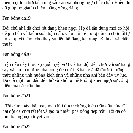
hiện một lối chơi tấn công sắc sảo và phòng ngự chắc chắn. Điều đó
đã giúp họ giành chiến thắng xứng đáng.
Fan bóng đá19
Đội chủ nhà đã chơi rất đáng khen ngợi. Họ đã tận dụng mọi cơ hội
để ghi bàn và kiểm soát trận đấu. Cầu thủ trẻ trong đội đã chơi rất tự
tin và quyết tâm, cho thấy sự tiến bộ đáng kể trong kỹ thuật và chiến
thuật.
Fan bóng đá20
Trận đấu này thực sự quá tuyệt vời! Cả hai đội đều chơi với sự hăng
say và tạo ra những pha bóng đẹp mắt. Khán giả đã được thưởng
thức những tình huống kịch tính và những pha ghi bàn đầy uy lực.
Đây là một trận đấu để nhớ và không thể không khen ngợi sự cống
hiến của các cầu thủ.
Fan bóng đá21
. Tôi cảm thấy thật may mắn khi được chứng kiến trận đấu này. Cả
hai đội đã chơi rất tốt và tạo ra nhiều pha bóng đẹp mắt. Tôi đã có
một trải nghiệm tuyệt vời!
Fan bóng đá22