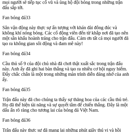
mọi người sẽ tiếp tục cổ vũ và ủng hộ đội bóng trong những trận
đấu sắp tới.
Fan bóng đá33
Sân vận động này thực sự ấn tượng với khán đài đông đúc và
không khí nóng bỏng. Các cổ động viên đến từ khắp nơi đã tạo nên
một sân khấu hoành tráng cho trận đấu. Cảm ơn tất cả mọi người đã
tạo ra không gian sôi động và đam mê này!
Fan bóng đá34
Cầu thủ số 9 của đội chủ nhà đã chơi thật xuất sắc trong trận đấu
này. Anh ấy đã ghi hai bàn thắng và tạo ra nhiều cơ hội nguy hiểm.
Đây chắc chắn là một trong những màn trình diễn đáng nhớ của anh
ấy.
Fan bóng đá35
Trận đấu này đã cho chúng ta thấy sự thăng hoa của các cầu thủ trẻ.
Họ đã thể hiện tài năng và sự quyết tâm để chiến thắng. Đây là một
dấu ấn rõ ràng cho tương lai của bóng đá Việt Nam.
Fan bóng đá36
Trận đấu này thực sự đã mang lại những phút giây thú vị và hồi