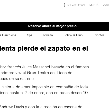
+34 934454000
ESP
CONT
Reserve ahora al mejor precio
a Barcelona
Spa
Terraza
Lobby & Club
Eventos
ienta pierde el zapato en el
sitor francés Jules Massenet basada en el famoso
 primera vez al Gran Teatro del Liceo de
ués de su estreno.
a historia de amor imposible en compañía de toda
Liceo, hasta el 7 de enero, con entradas desde 10
 Andrew Davis y con la dirección de escena de