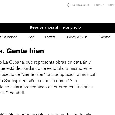
+34 934454000
ESP
CONT
Reserve ahora al mejor precio
a Barcelona
Spa
Terraza
Lobby & Club
Eventos
. Gente bien
o La Cubana, que representa obras en catalán y
 que está desbordando de éxito ahora mismo en el
upuesto de “Gente Bien” una adaptación a musical
lán Santiago Rusiñol conocida como “Alta
lo se estará presentando en diferentes funciones
a 9 de abril.
lán, Gente Bien cuenta la historia de una familia