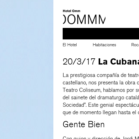
El Hotel
Habitaciones
Roc
La Cubana
20/3/17
La prestigiosa compañía de teatr
castellano, nos presenta la obra
Teatro Coliseum, hablamos por s
del sainete del dramaturgo cata
Sociedad”. Este genial espectácu
que de momento llegan hasta el dí
Gente Bien
Con guion y dirección de Jordi Mi