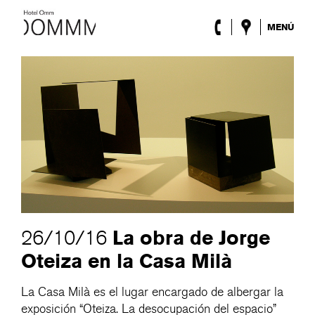
MENÚ
El Hotel
Habitaciones
Roca Barcelona
Spa
Terraza
Lobby & Club
Eventos
Promociones
Blog
ENG
/
ESP
/
DEU
/
FRA
/
CAT
La obra de Jorge
26/10/16
Oteiza en la Casa Milà
La Casa Milà es el lugar encargado de albergar la
exposición “Oteiza. La desocupación del espacio”