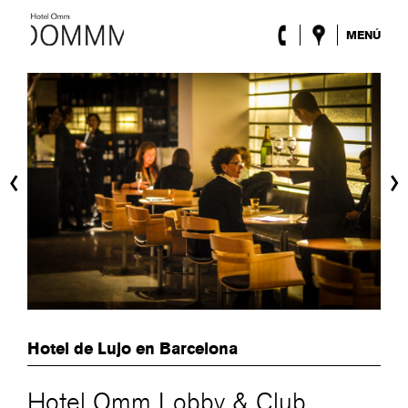
MENÚ
El Hotel
Habitaciones
Roca Barcelona
Spa
Terraza
‹
›
Lobby & Club
Eventos
Promociones
Blog
ENG
/
ESP
/
FRA
/
CAT
Hotel de Lujo en Barcelona
Hotel Omm Lobby & Club