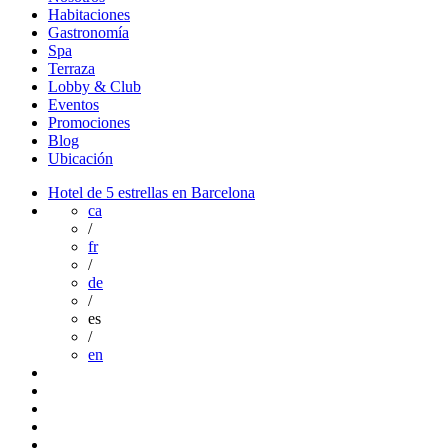
Habitaciones
Gastronomía
Spa
Terraza
Lobby & Club
Eventos
Promociones
Blog
Ubicación
Hotel de 5 estrellas en Barcelona
ca
/
fr
/
de
/
es
/
en