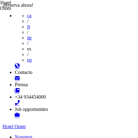
Hotel
¡Reserva ahora!
Omm
ca
/
fr
/
de
/
es
/
en
Contacto
Prensa
+34 934454000
Job opportunities
Hotel Omm
Nosotros