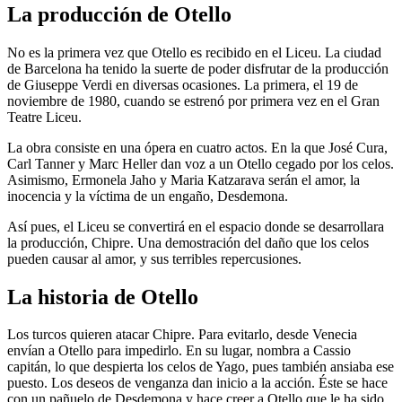
La producción de Otello
No es la primera vez que Otello es recibido en el Liceu. La ciudad
de Barcelona ha tenido la suerte de poder disfrutar de la producción
de Giuseppe Verdi en diversas ocasiones. La primera, el 19 de
noviembre de 1980, cuando se estrenó por primera vez en el Gran
Teatre Liceu.
La obra consiste en una ópera en cuatro actos. En la que José Cura,
Carl Tanner y Marc Heller dan voz a un Otello cegado por los celos.
Asimismo, Ermonela Jaho y Maria Katzarava serán el amor, la
inocencia y la víctima de un engaño, Desdemona.
Así pues, el Liceu se convertirá en el espacio donde se desarrollara
la producción, Chipre. Una demostración del daño que los celos
pueden causar al amor, y sus terribles repercusiones.
La historia de Otello
Los turcos quieren atacar Chipre. Para evitarlo, desde Venecia
envían a Otello para impedirlo. En su lugar, nombra a Cassio
capitán, lo que despierta los celos de Yago, pues también ansiaba ese
puesto. Los deseos de venganza dan inicio a la acción. Éste se hace
con un pañuelo de Desdemona y hace creer a Otello que le ha sido