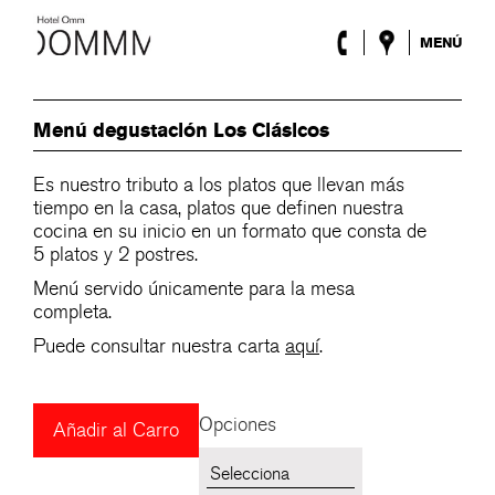
MENÚ
El Hotel
Habitaciones
Menú degustación Los Clásicos
Roca Barcelona
Spa
Es nuestro tributo a los platos que llevan más
Terraza
tiempo en la casa, platos que definen nuestra
Lobby
cocina en su inicio en un formato que consta de
Eventos
5 platos y 2 postres.
Promociones
Menú servido únicamente para la mesa
Blog
completa.
Puede consultar nuestra carta
aquí
.
ENG
/
ESP
/
DEU
/
FRA
/
CAT
Opciones