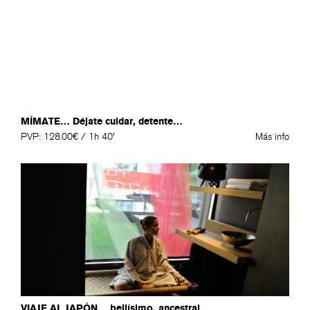
MÍMATE… Déjate cuidar, detente…
PVP: 128.00€ / 1h 40′
Más info
VIAJE AL JAPÓN… bellísimo, ancestral…