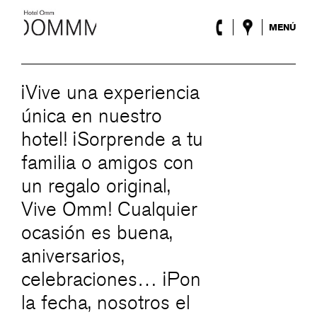
MENÚ
El Hotel
Habitaciones
Roca Barcelona
¡Vive una experiencia
Spa
única en nuestro
Terraza
hotel! ¡Sorprende a tu
Lobby & Club
Eventos
familia o amigos con
Promociones
un regalo original,
Blog
Vive Omm! Cualquier
ENG
/
ESP
/
DEU
/
FRA
/
CAT
ocasión es buena,
aniversarios,
celebraciones… ¡Pon
la fecha, nosotros el