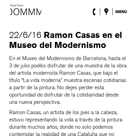
MENÚ
El Hotel
Habitaciones
Ramon Casas en el
22/6/16
Roca Barcelona
Museo del Modernismo
Spa
Terraza
En el Museo del Modernismo de Barcelona, hasta el
Lobby & Club
3 de julio podéis disfrutar de una muestra de la obra
Eventos
Promociones
del artista modernista Ramon Casas, que bajo el
Blog
título “La vida moderna” muestra escenas cotidianas
a partir de la pintura. No dejes perder esta
oportunidad de disfrutar de la cotidianidad desde
ENG
/
ESP
/
DEU
/
FRA
/
CAT
una nueva perspectiva.
Ramon Casas, un artista de los pies a la cabeza,
estuvo representando la vida a través de la pintura
durante muchos años, donde no solo podemos
contemplar la realidad de una Cataluña que no