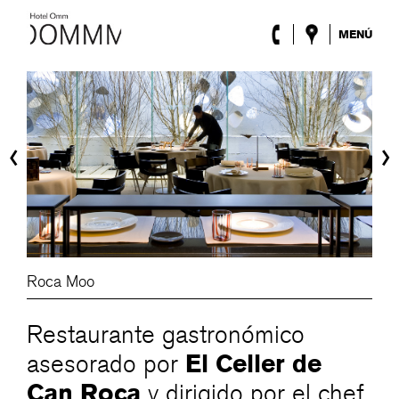
MENÚ
El Hotel
Habitaciones
Roca Barcelona
Spa
‹
›
Terraza
Lobby & Club
Eventos
Promociones
Blog
ENG
/
ESP
/
DEU
/
FRA
/
CAT
Roca Moo
Restaurante gastronómico
El Celler de
asesorado por
Can Roca
y dirigido por el chef