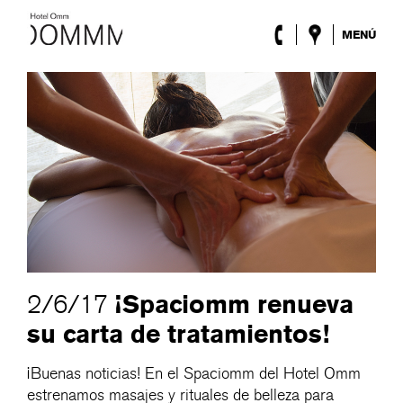
MENÚ
El Hotel
Habitaciones
Roca Barcelona
Spa
Terraza
Lobby & Club
Eventos
Promociones
Blog
ENG
/
ESP
/
DEU
/
FRA
/
CAT
¡Spaciomm renueva
2/6/17
su carta de tratamientos!
¡Buenas noticias! En el Spaciomm del Hotel Omm
estrenamos masajes y rituales de belleza para