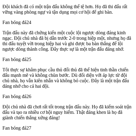
Đội khách đã có một trận đấu không thể tệ hơn. Họ đã thi đấu rất
vững vàng phòng ngự và tận dụng mọi cơ hội để ghi bàn.
Fan bóng đá24
Trận đấu này đã chứng kiến một cuộc lội ngược dòng đáng kinh
ngạc. Đội chủ nhà đã bị dẫn trước 2-0 trong hiệp một, nhưng họ đã
thi đấu tuyệt vời trong hiệp hai và ghi được ba bàn thắng để lội
ngược dòng thành công. Đây thực sự là một trận đấu đáng nhớ.
Fan bóng đá25
Tôi thực sự khâm phục cầu thủ đối thủ đã thể hiện tinh thần chiến
đấu mạnh mẽ và không chùn bước. Dù đối diện với áp lực từ đội
chủ nhà, họ vẫn kiên nhẫn và không bỏ cuộc. Đây là một trận đấu
đáng nhớ cho cả hai đội.
Fan bóng đá26
Đội chủ nhà đã chơi rất tốt trong trận đấu này. Họ đã kiểm soát trận
đấu và tạo ra nhiều cơ hội nguy hiểm. Thật đáng khen là họ đã
giành chiến thắng xứng đáng!
Fan bóng đá27