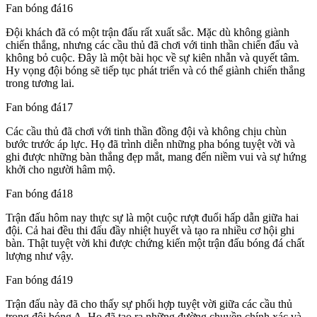
Fan bóng đá16
Đội khách đã có một trận đấu rất xuất sắc. Mặc dù không giành
chiến thắng, nhưng các cầu thủ đã chơi với tinh thần chiến đấu và
không bỏ cuộc. Đây là một bài học về sự kiên nhẫn và quyết tâm.
Hy vọng đội bóng sẽ tiếp tục phát triển và có thể giành chiến thắng
trong tương lai.
Fan bóng đá17
Các cầu thủ đã chơi với tinh thần đồng đội và không chịu chùn
bước trước áp lực. Họ đã trình diễn những pha bóng tuyệt vời và
ghi được những bàn thắng đẹp mắt, mang đến niềm vui và sự hứng
khởi cho người hâm mộ.
Fan bóng đá18
Trận đấu hôm nay thực sự là một cuộc rượt đuổi hấp dẫn giữa hai
đội. Cả hai đều thi đấu đầy nhiệt huyết và tạo ra nhiều cơ hội ghi
bàn. Thật tuyệt vời khi được chứng kiến một trận đấu bóng đá chất
lượng như vậy.
Fan bóng đá19
Trận đấu này đã cho thấy sự phối hợp tuyệt vời giữa các cầu thủ
trong đội bóng A. Họ đã tạo ra những đường chuyền chính xác và