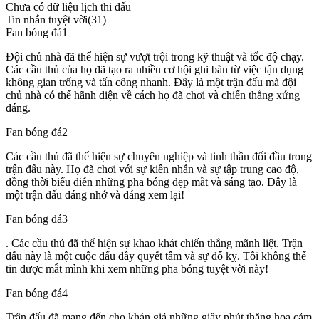
Chưa có dữ liệu lịch thi đấu
Tin nhắn tuyệt vời(31)
Fan bóng đá1
Đội chủ nhà đã thể hiện sự vượt trội trong kỹ thuật và tốc độ chạy.
Các cầu thủ của họ đã tạo ra nhiều cơ hội ghi bàn từ việc tận dụng
không gian trống và tấn công nhanh. Đây là một trận đấu mà đội
chủ nhà có thể hãnh diện về cách họ đã chơi và chiến thắng xứng
đáng.
Fan bóng đá2
Các cầu thủ đã thể hiện sự chuyên nghiệp và tinh thần đối đầu trong
trận đấu này. Họ đã chơi với sự kiên nhẫn và sự tập trung cao độ,
đồng thời biểu diễn những pha bóng đẹp mắt và sáng tạo. Đây là
một trận đấu đáng nhớ và đáng xem lại!
Fan bóng đá3
. Các cầu thủ đã thể hiện sự khao khát chiến thắng mãnh liệt. Trận
đấu này là một cuộc đấu đầy quyết tâm và sự đố kỵ. Tôi không thể
tin được mắt mình khi xem những pha bóng tuyệt vời này!
Fan bóng đá4
Trận đấu đã mang đến cho khán giả những giây phút thăng hoa cảm