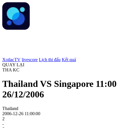
XoilacTV
livescore
Lịch thi đấu
Kết quả
QUAY LẠI
THA KC
Thailand VS Singapore 11:00
26/12/2006
Thailand
2006-12-26 11:00:00
2
-