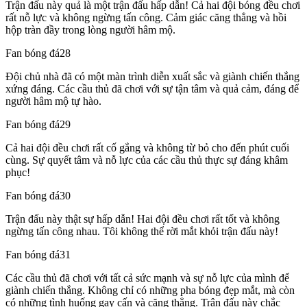
Trận đấu này quả là một trận đấu hấp dẫn! Cả hai đội bóng đều chơi
rất nỗ lực và không ngừng tấn công. Cảm giác căng thẳng và hồi
hộp tràn đầy trong lòng người hâm mộ.
Fan bóng đá28
Đội chủ nhà đã có một màn trình diễn xuất sắc và giành chiến thắng
xứng đáng. Các cầu thủ đã chơi với sự tận tâm và quả cảm, đáng để
người hâm mộ tự hào.
Fan bóng đá29
Cả hai đội đều chơi rất cố gắng và không từ bỏ cho đến phút cuối
cùng. Sự quyết tâm và nỗ lực của các cầu thủ thực sự đáng khâm
phục!
Fan bóng đá30
Trận đấu này thật sự hấp dẫn! Hai đội đều chơi rất tốt và không
ngừng tấn công nhau. Tôi không thể rời mắt khỏi trận đấu này!
Fan bóng đá31
Các cầu thủ đã chơi với tất cả sức mạnh và sự nỗ lực của mình để
giành chiến thắng. Không chỉ có những pha bóng đẹp mắt, mà còn
có những tình huống gay cấn và căng thẳng. Trận đấu này chắc