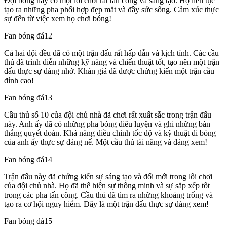
Đội bóng này có một lối chơi rất tấn công và sáng tạo. Họ liên tục
tạo ra những pha phối hợp đẹp mắt và đầy sức sống. Cảm xúc thực
sự đến từ việc xem họ chơi bóng!
Fan bóng đá12
Cả hai đội đều đã có một trận đấu rất hấp dẫn và kịch tính. Các cầu
thủ đã trình diễn những kỹ năng và chiến thuật tốt, tạo nên một trận
đấu thực sự đáng nhớ. Khán giả đã được chứng kiến một trận cầu
đỉnh cao!
Fan bóng đá13
Cầu thủ số 10 của đội chủ nhà đã chơi rất xuất sắc trong trận đấu
này. Anh ấy đã có những pha bóng điêu luyện và ghi những bàn
thắng quyết đoán. Khả năng điều chỉnh tốc độ và kỹ thuật đi bóng
của anh ấy thực sự đáng nể. Một cầu thủ tài năng và đáng xem!
Fan bóng đá14
Trận đấu này đã chứng kiến sự sáng tạo và đổi mới trong lối chơi
của đội chủ nhà. Họ đã thể hiện sự thông minh và sự sắp xếp tốt
trong các pha tấn công. Cầu thủ đã tìm ra những khoảng trống và
tạo ra cơ hội nguy hiểm. Đây là một trận đấu thực sự đáng xem!
Fan bóng đá15