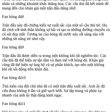
nhãn và những khoảnh khắc thăng hoa. Các cầu thủ đã hết mình để
mang đến cho khán giả một trận đấu đáng nhớ.
Fan bóng đá8
Trận đấu này đã chứng kiến sự xuất sắc của một số cầu thủ trẻ. Họ
đã chơi với tinh thần không sợ hãi và tạo ra những đường chuyền và
cú sút đẹp mắt. Tương lai của bóng đá nước này rất sáng sủa với
những tài năng trẻ như vậy.
Fan bóng đá9
Trận đấu đã được diễn ra trong một không khí rất nghiêm túc. Các
cầu thủ đã thể hiện sự tận tâm và đam mê với bóng đá. Khán giả
cũng đã thể hiện sự ủng hộ và sự phấn khích, tạo nên một không
khí rất sôi động trên khán đài.
Fan bóng đá10
Thủ môn của đội chủ nhà đã có một trận đấu xuất sắc. Anh ấy đã
cứu thua không ít lần và giữ sạch lưới. Sự tập trung và phản xạ
nhanh của anh ấy thật đáng kinh ngạc.
Fan bóng đá11