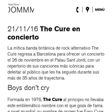
MENÚ
El Hotel
Habitaciones
The Cure en
21/11/16
Roca Barcelona
concierto
Spa
Terraza
La mítica banda británica de rock alternativo The
Lobby & Club
Cure regresa a Barcelona para ofrecer un concierto
Eventos
Promociones
el 26 de noviembre en el Palau Sant Jordi, con un
Blog
repertorio de sus canciones más icónicas para
deleitar al público que les ha seguido durante sus
más de 35 años de trayectoria.
ENG
/
ESP
/
DEU
/
FRA
/
CAT
Boys don’t cry
The Cure
Formada en 1976,
al principio no llevaba
este emblemático nombre con el que goza de fama
a nivel mundial, su nombre de origen fue Easy Cure,