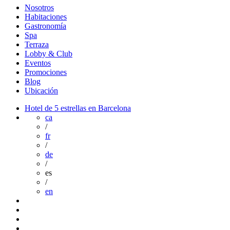
Nosotros
Habitaciones
Gastronomía
Spa
Terraza
Lobby & Club
Eventos
Promociones
Blog
Ubicación
Hotel de 5 estrellas en Barcelona
ca
/
fr
/
de
/
es
/
en