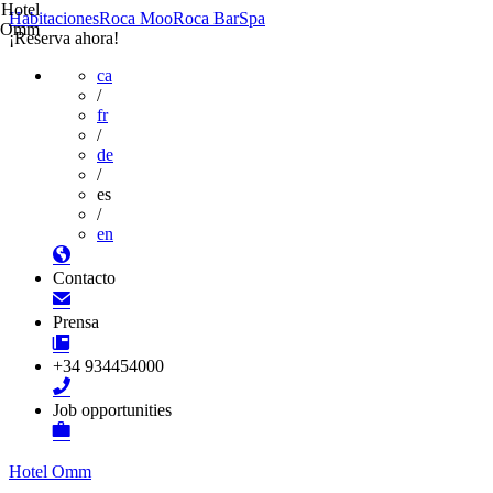
Hotel
Habitaciones
Roca Moo
Roca Bar
Spa
Omm
¡Reserva ahora!
ca
/
fr
/
de
/
es
/
en
Contacto
Prensa
+34 934454000
Job opportunities
Hotel Omm