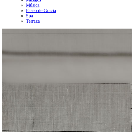
Música
Paseo de Gracia
Spa
Terraza