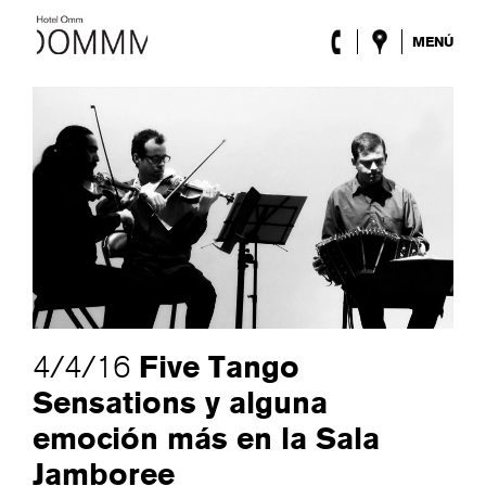
MENÚ
El Hotel
Habitaciones
Roca Barcelona
Spa
Terraza
Lobby & Club
Eventos
Promociones
Blog
ENG
/
ESP
/
DEU
/
FRA
/
CAT
Five Tango
4/4/16
Sensations y alguna
emoción más en la Sala
Jamboree