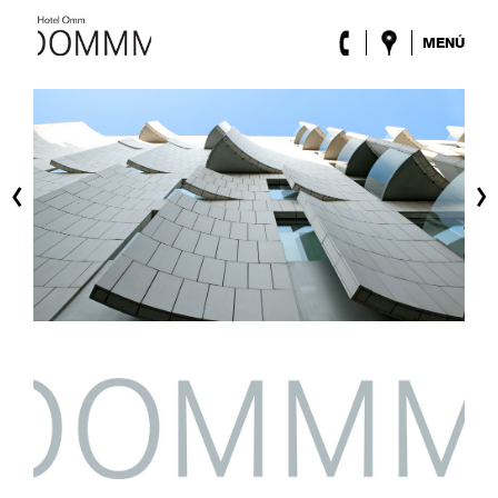
MENÚ
El Hotel
Habitaciones
Roca Barcelona
Spa
‹
›
Terraza
Lobby & Club
Eventos
Promociones
Blog
ENG
/
ESP
/
FRA
/
CAT