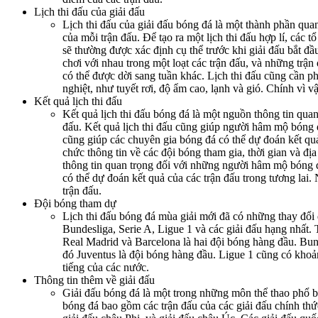
Lịch thi đấu của giải đấu
Lịch thi đấu của giải đấu bóng đá là một thành phần quan
của mỗi trận đấu. Để tạo ra một lịch thi đấu hợp lí, các 
sẽ thường được xác định cụ thể trước khi giải đấu bắt đầu
chơi với nhau trong một loạt các trận đấu, và những trận
có thể được dời sang tuần khác. Lịch thi đấu cũng cần phả
nghiệt, như tuyết rơi, độ ẩm cao, lạnh và gió. Chính vì v
Kết quả lịch thi đấu
Kết quả lịch thi đấu bóng đá là một nguồn thông tin qua
đấu. Kết quả lịch thi đấu cũng giúp người hâm mộ bóng đá
cũng giúp các chuyên gia bóng đá có thể dự đoán kết quả
chức thông tin về các đội bóng tham gia, thời gian và đị
thông tin quan trọng đối với những người hâm mộ bóng đá
có thể dự đoán kết quả của các trận đấu trong tương lai. 
trận đấu.
Đội bóng tham dự
Lịch thi đấu bóng đá mùa giải mới đã có những thay đổi
Bundesliga, Serie A, Ligue 1 và các giải đấu hạng nhất.
Real Madrid và Barcelona là hai đội bóng hàng đầu. Bun
đó Juventus là đội bóng hàng đầu. Ligue 1 cũng có khoả
tiếng của các nước.
Thông tin thêm về giải đấu
Giải đấu bóng đá là một trong những môn thể thao phổ biế
bóng đá bao gồm các trận đấu của các giải đấu chính thứ