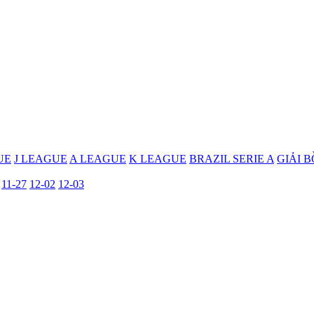
UE
J LEAGUE
A LEAGUE
K LEAGUE
BRAZIL SERIE A
GIẢI 
11-27
12-02
12-03