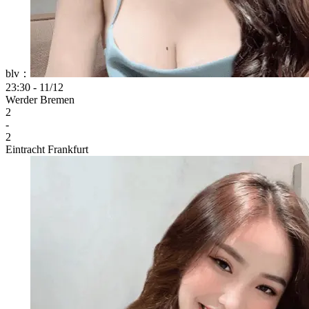
blv：
23:30 - 11/12
Werder Bremen
2
-
2
Eintracht Frankfurt