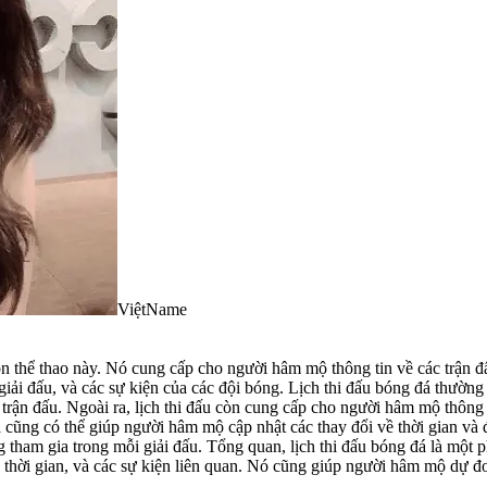
ViệtName
 thể thao này. Nó cung cấp cho người hâm mộ thông tin về các trận đấu
ải đấu, và các sự kiện của các đội bóng. Lịch thi đấu bóng đá thường
g trận đấu. Ngoài ra, lịch thi đấu còn cung cấp cho người hâm mộ thông
đá cũng có thể giúp người hâm mộ cập nhật các thay đổi về thời gian v
ng tham gia trong mỗi giải đấu. Tổng quan, lịch thi đấu bóng đá là một
, thời gian, và các sự kiện liên quan. Nó cũng giúp người hâm mộ dự đoá