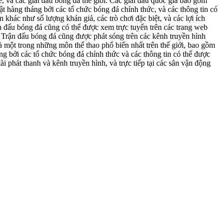
ế, và các giải đấu bóng đá thế giới. Các giải đấu quốc gia bao gồm
ật hàng tháng bởi các tổ chức bóng đá chính thức, và các thông tin có
 khác như số lượng khán giả, các trò chơi đặc biệt, và các lợi ích
n đấu bóng đá cũng có thể được xem trực tuyến trên các trang web
r. Trận đấu bóng đá cũng được phát sóng trên các kênh truyền hình
là một trong những môn thể thao phổ biến nhất trên thế giới, bao gồm
áng bởi các tổ chức bóng đá chính thức và các thông tin có thể được
 phát thanh và kênh truyền hình, và trực tiếp tại các sân vận động