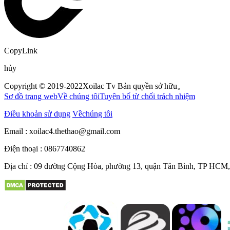
CopyLink
hủy
Copyright © 2019-2022Xoilac Tv Bản quyền sở hữu。
Sơ đồ trang web
Về chúng tôi
Tuyên bố từ chối trách nhiệm
Điều khoản sử dụng
Vềchúng tôi
Email :
xoilac4.thethao@gmail.com
Điện thoại : 0867740862
Địa chỉ : 09 đường Cộng Hòa, phường 13, quận Tân Bình, TP HCM