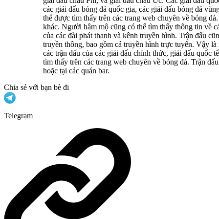
giải đấu châu Phi, và giải đấu châu Úc. Các giải đấu quố
các giải đấu bóng đá quốc gia, các giải đấu bóng đá vùng
thể được tìm thấy trên các trang web chuyên về bóng đá. C
khác. Người hâm mộ cũng có thể tìm thấy thông tin về cá
của các đài phát thanh và kênh truyền hình. Trận đấu cũn
truyền thông, bao gồm cả truyền hình trực tuyến. Vậy là 
các trận đấu của các giải đấu chính thức, giải đấu quốc 
tìm thấy trên các trang web chuyên về bóng đá. Trận đấu 
hoặc tại các quán bar.
Chia sẻ với bạn bè đi
Telegram