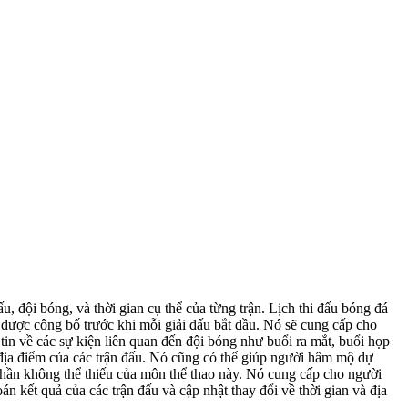
, đội bóng, và thời gian cụ thể của từng trận. Lịch thi đấu bóng đá
 được công bố trước khi mỗi giải đấu bắt đầu. Nó sẽ cung cấp cho
 tin về các sự kiện liên quan đến đội bóng như buổi ra mắt, buổi họp
à địa điểm của các trận đấu. Nó cũng có thể giúp người hâm mộ dự
 phần không thể thiếu của môn thể thao này. Nó cung cấp cho người
n kết quả của các trận đấu và cập nhật thay đổi về thời gian và địa