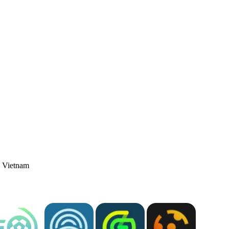
, Vietnam