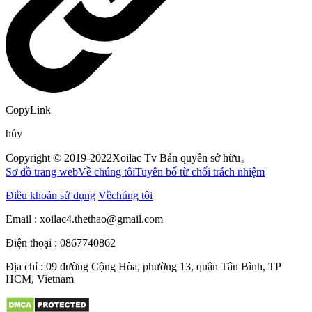
CopyLink
hủy
Copyright © 2019-2022Xoilac Tv Bản quyền sở hữu。
Sơ đồ trang web
Về chúng tôi
Tuyên bố từ chối trách nhiệm
Điều khoản sử dụng
Vềchúng tôi
Email :
xoilac4.thethao@gmail.com
Điện thoại : 0867740862
Địa chỉ : 09 đường Cộng Hòa, phường 13, quận Tân Bình, TP
HCM, Vietnam