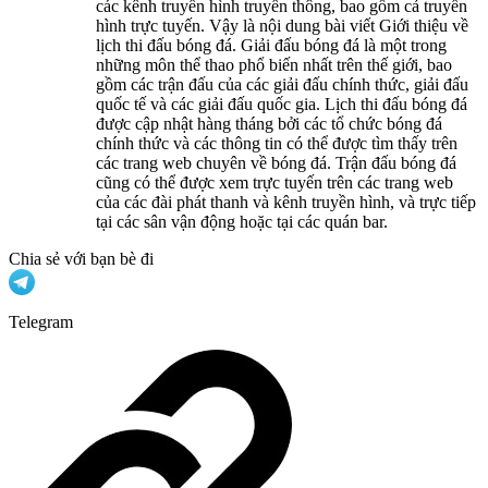
các kênh truyền hình truyền thông, bao gồm cả truyền
hình trực tuyến. Vậy là nội dung bài viết Giới thiệu về
lịch thi đấu bóng đá. Giải đấu bóng đá là một trong
những môn thể thao phổ biến nhất trên thế giới, bao
gồm các trận đấu của các giải đấu chính thức, giải đấu
quốc tế và các giải đấu quốc gia. Lịch thi đấu bóng đá
được cập nhật hàng tháng bởi các tổ chức bóng đá
chính thức và các thông tin có thể được tìm thấy trên
các trang web chuyên về bóng đá. Trận đấu bóng đá
cũng có thể được xem trực tuyến trên các trang web
của các đài phát thanh và kênh truyền hình, và trực tiếp
tại các sân vận động hoặc tại các quán bar.
Chia sẻ với bạn bè đi
Telegram