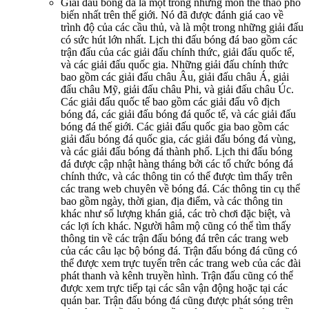
Giải đấu bóng đá là một trong những môn thể thao phổ
biến nhất trên thế giới. Nó đã được đánh giá cao về
trình độ của các cầu thủ, và là một trong những giải đấu
có sức hút lớn nhất. Lịch thi đấu bóng đá bao gồm các
trận đấu của các giải đấu chính thức, giải đấu quốc tế,
và các giải đấu quốc gia. Những giải đấu chính thức
bao gồm các giải đấu châu Âu, giải đấu châu Á, giải
đấu châu Mỹ, giải đấu châu Phi, và giải đấu châu Úc.
Các giải đấu quốc tế bao gồm các giải đấu vô địch
bóng đá, các giải đấu bóng đá quốc tế, và các giải đấu
bóng đá thế giới. Các giải đấu quốc gia bao gồm các
giải đấu bóng đá quốc gia, các giải đấu bóng đá vùng,
và các giải đấu bóng đá thành phố. Lịch thi đấu bóng
đá được cập nhật hàng tháng bởi các tổ chức bóng đá
chính thức, và các thông tin có thể được tìm thấy trên
các trang web chuyên về bóng đá. Các thông tin cụ thể
bao gồm ngày, thời gian, địa điểm, và các thông tin
khác như số lượng khán giả, các trò chơi đặc biệt, và
các lợi ích khác. Người hâm mộ cũng có thể tìm thấy
thông tin về các trận đấu bóng đá trên các trang web
của các câu lạc bộ bóng đá. Trận đấu bóng đá cũng có
thể được xem trực tuyến trên các trang web của các đài
phát thanh và kênh truyền hình. Trận đấu cũng có thể
được xem trực tiếp tại các sân vận động hoặc tại các
quán bar. Trận đấu bóng đá cũng được phát sóng trên